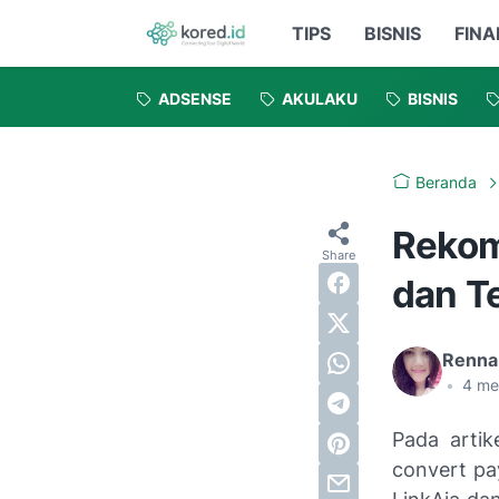
TIPS
BISNIS
FINA
ADSENSE
AKULAKU
BISNIS
Beranda
Rekom
dan T
Renna
•
4
me
Pada artik
convert pa