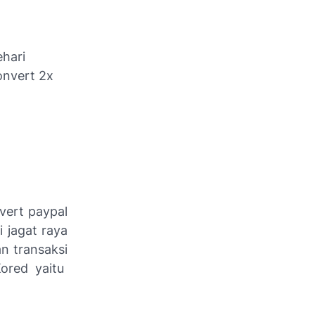
ehari
onvert 2x
vert paypal
 jagat raya
n transaksi
Kored yaitu