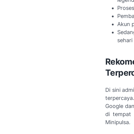
Proses
Pemba
Akun p
Sedang
sehari
Rekome
Terper
Di sini ad
terpercaya
Google dan
di tempat 
Minipulsa.