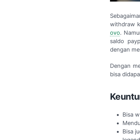
Sebagaiman
withdraw k
ovo
. Namun
saldo payp
dengan men
Dengan mel
bisa didapa
Keuntu
Bisa w
Menduk
Bisa j
legend