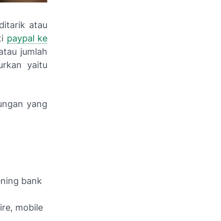
itarik atau
ti
paypal ke
atau jumlah
urkan yaitu
tungan yang
ening bank
ire, mobile