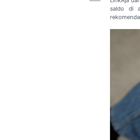
LinkAja da
saldo di 
rekomendas