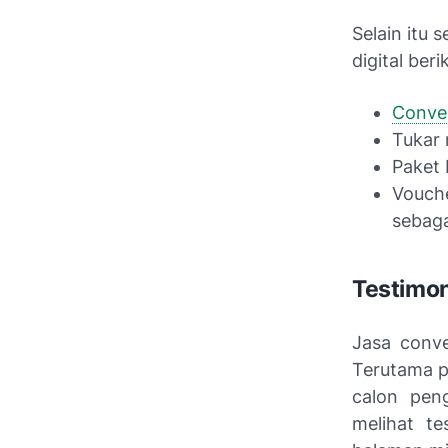
Selain itu
digital berik
Conve
Tukar 
Paket 
Vouche
sebag
Testimon
Jasa conve
Terutama p
calon peng
melihat t