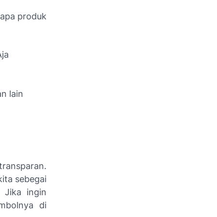
rapa produk
Aja
n lain
transparan.
ita sebegai
 Jika ingin
mbolnya di