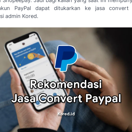
n Shopeepay. Jadi bagi kalian yang saat ini mempuny
akun PayPal dapat ditukarkan ke jasa convert 
i admin Kored.