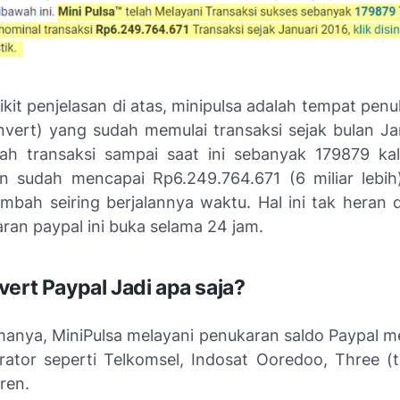
ikit penjelasan di atas, minipulsa adalah tempat pen
nvert) yang sudah memulai transaksi sejak bulan Ja
ah transaksi sampai saat ini sebanyak 179879 kali,
 sudah mencapai Rp6.249.764.671 (6 miliar lebi
ambah seiring berjalannya waktu. Hal ini tak heran 
ran paypal ini buka selama 24 jam.
vert Paypal Jadi apa saja?
manya, MiniPulsa melayani penukaran saldo Paypal me
ator seperti Telkomsel, Indosat Ooredoo, Three (tr
ren.