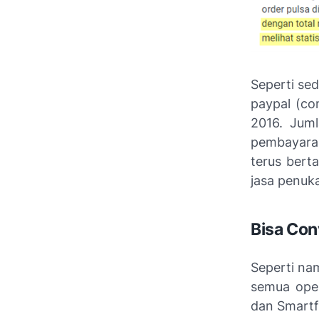
Seperti sed
paypal (co
2016. Juml
pembayaran
terus bert
jasa penuka
Bisa Con
Seperti na
semua oper
dan Smartf