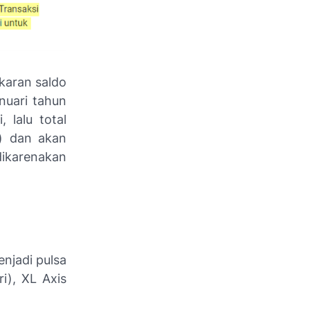
ukaran saldo
nuari tahun
 lalu total
h) dan akan
dikarenakan
njadi pulsa
i), XL Axis