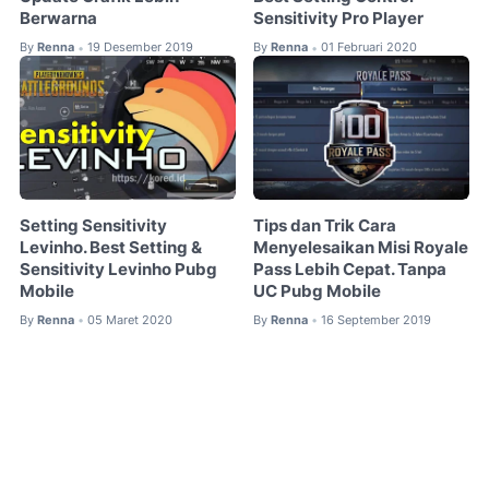
Berwarna
Sensitivity Pro Player
By
Renna
19 Desember 2019
By
Renna
01 Februari 2020
•
•
Setting Sensitivity
Tips dan Trik Cara
Levinho. Best Setting &
Menyelesaikan Misi Royale
Sensitivity Levinho Pubg
Pass Lebih Cepat. Tanpa
Mobile
UC Pubg Mobile
By
Renna
05 Maret 2020
By
Renna
16 September 2019
•
•