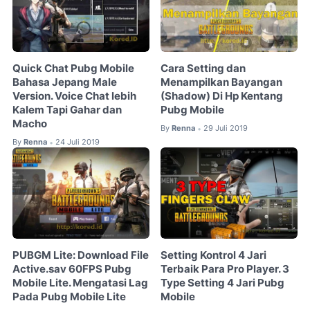
Quick Chat Pubg Mobile
Cara Setting dan
Bahasa Jepang Male
Menampilkan Bayangan
Version. Voice Chat lebih
(Shadow) Di Hp Kentang
Kalem Tapi Gahar dan
Pubg Mobile
Macho
By
Renna
29 Juli 2019
•
By
Renna
24 Juli 2019
•
PUBGM Lite: Download File
Setting Kontrol 4 Jari
Active.sav 60FPS Pubg
Terbaik Para Pro Player. 3
Mobile Lite. Mengatasi Lag
Type Setting 4 Jari Pubg
Pada Pubg Mobile Lite
Mobile