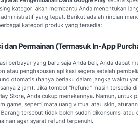
i
Syarat Pengembalian Dana Google Play
secara spes
sing kategori akan membantu Anda menentukan lan
administratif yang tepat. Berikut adalah rincian me
erbagai kategori produk yang tersedia:
asi dan Permainan (Termasuk In-App Purch
kasi berbayar yang baru saja Anda beli, Anda dapat m
ion
atau penghapusan aplikasi segera setelah pembeli
und otomatis (hanya berlaku dalam jangka waktu ya
asanya 2 jam). Jika tombol "Refund" masih tersedia d
i Play Store, Anda cukup menekannya. Namun, untuk 
am game, seperti mata uang virtual atau
skin
, aturan
. Barang tersebut tidak boleh sudah dikonsumsi atau
ainan agar syarat refund terpenuhi.