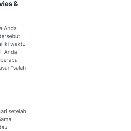
vies &
ka Anda
tersebut
liki waktu
li Anda
eberapa
sar "salah
ari setelah
 Sama
tau