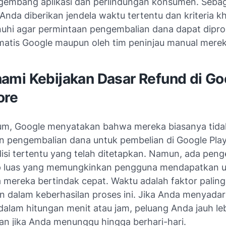
gembang aplikasi dan perlindungan konsumen. Sebag
Anda diberikan jendela waktu tertentu dan kriteria k
nuhi agar permintaan pengembalian dana dapat dipro
matis Google maupun oleh tim peninjau manual merek
mi Kebijakan Dasar Refund di Go
ore
m, Google menyatakan bahwa mereka biasanya tida
 pengembalian dana untuk pembelian di Google Play
isi tertentu yang telah ditetapkan. Namun, ada peng
p luas yang memungkinkan pengguna mendapatkan 
a mereka bertindak cepat. Waktu adalah faktor paling
 dalam keberhasilan proses ini. Jika Anda menyadar
dalam hitungan menit atau jam, peluang Anda jauh le
an jika Anda menunggu hingga berhari-hari.