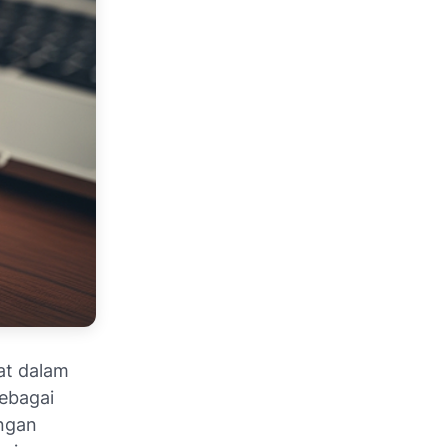
at dalam
ebagai
ingan