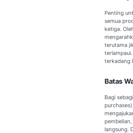
Penting un
semua prod
ketiga. Ol
mengarahk
terutama j
terlampaui
terkadang l
Batas W
Bagi sebagi
purchases)
mengajukan
pembelian,
langsung. 