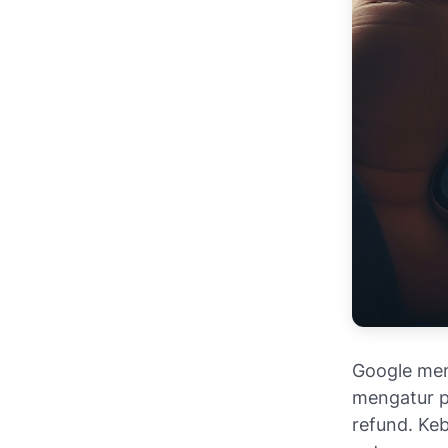
Google mem
mengatur p
refund
. Ke