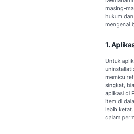
Memaham
masing-ma
hukum dan 
mengenai b
1. Aplik
Untuk apli
uninstallat
memicu ref
singkat, bi
aplikasi d
item di dal
lebih ketat
dalam perm