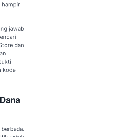
d hampir
ung jawab
encari
 Store dan
san
ukti
n kode
 Dana
k
g berbeda.