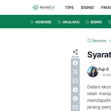
TIPS
BISNIS
FINA
ADSENSE
AKULAKU
BISNIS
Beranda
Syara
Fuji G
•
8
me
Dalam ekosi
telah menj
mendapatkan
jarang pen