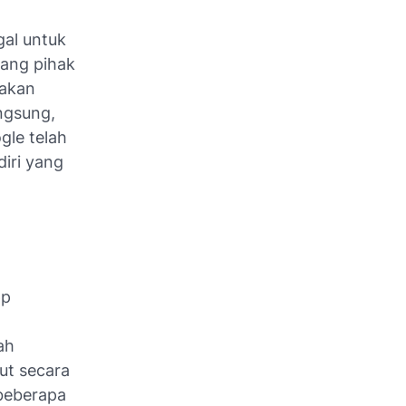
gal untuk
bang pihak
 akan
ngsung,
gle telah
iri yang
pp
ah
ut secara
 beberapa