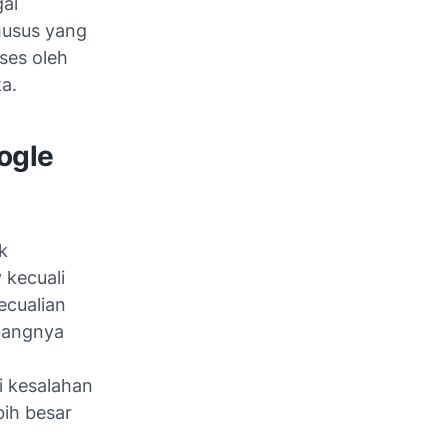
ai
husus yang
ses oleh
a.
ogle
k
 kecuali
ecualian
uangnya
i kesalahan
bih besar