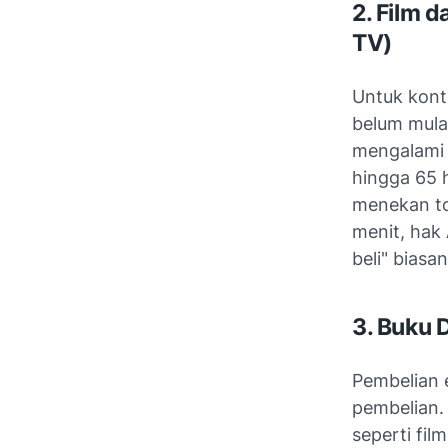
2. Film 
TV)
Untuk kont
belum mula
mengalami 
hingga 65 
menekan to
menit, hak
beli" biasa
3. Buku 
Pembelian 
pembelian.
seperti fil