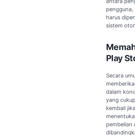
antara pen
pengguna, 
harus dipe
sistem oto
Memaha
Play St
Secara umu
memberikan
dalam kond
yang cuku
kembali jik
menentukan
pembelian 
dibandingk