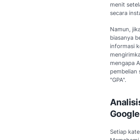
menit setel
secara ins
Namun, jik
biasanya b
informasi k
mengirimka
mengapa A
pembelian 
"GPA".
Analis
Google
Setiap kate