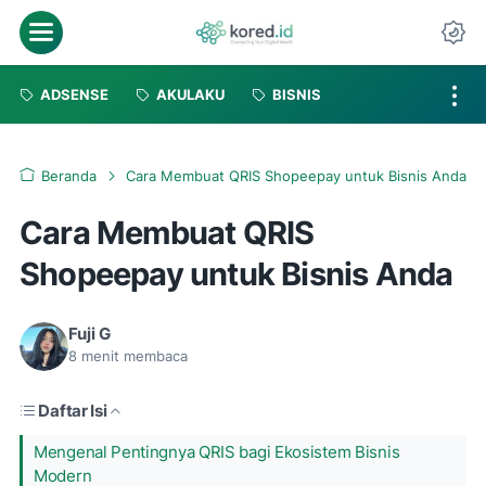
Menu
Da
ADSENSE
AKULAKU
BISNIS
Beranda
Cara Membuat QRIS Shopeepay untuk Bisnis Anda
Cara Membuat QRIS
Shopeepay untuk Bisnis Anda
Fuji G
8
menit membaca
Daftar Isi
Mengenal Pentingnya QRIS bagi Ekosistem Bisnis
Modern