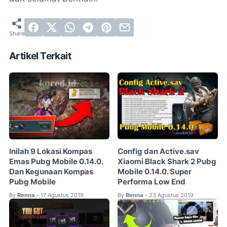
Artikel Terkait
Inilah 9 Lokasi Kompas
Config dan Active.sav
Emas Pubg Mobile 0.14.0.
Xiaomi Black Shark 2 Pubg
Dan Kegunaan Kompas
Mobile 0.14.0. Super
Pubg Mobile
Performa Low End
By
Renna
17 Agustus 2019
By
Renna
23 Agustus 2019
•
•