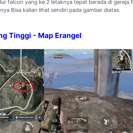
elur falcon yang ke 2 letaknya tepat berada di gereja 
nya Bisa kalian lihat sendiri pada gambar diatas.
ng Tinggi - Map Erangel