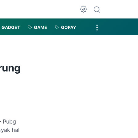
Dark Mode
GADGET
GAME
GOPAY
urung
- Pubg
nyak hal