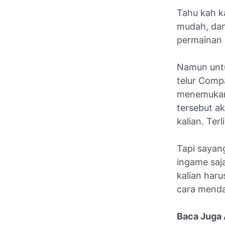
Tahu kah ka
mudah, dan
permainan 
Namun untu
telur Compa
menemukan 
tersebut a
kalian. Ter
Tapi sayang
ingame saja
kalian har
cara menda
Baca Juga 