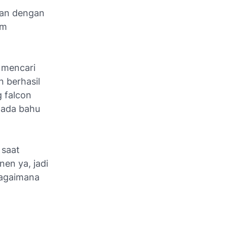
tkan dengan
am
 mencari
n berhasil
 falcon
pada bahu
 saat
nen ya, jadi
bagaimana