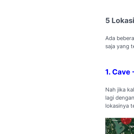
5 Lokas
Ada beberap
saja yang 
1. Cave
Nah jika ka
lagi dengan
lokasinya t