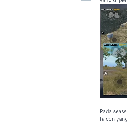
yang di per
Pada seass
falcon yan