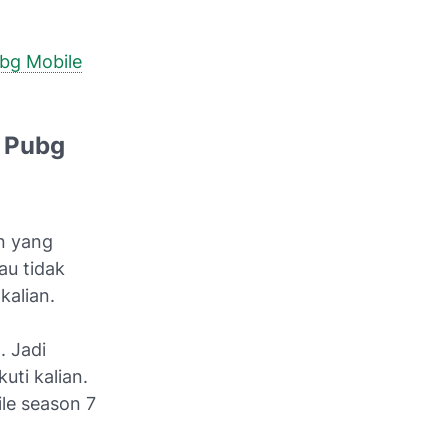
ubg Mobile
 Pubg
on yang
au tidak
kalian.
. Jadi
uti kalian.
le season 7