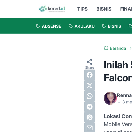
TIPS
BISNIS
FINA
ADSENSE
AKULAKU
BISNIS
Beranda
Inila
Falco
Renna
•
3
me
Lokasi Com
Mobile Vers