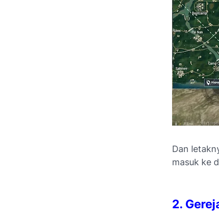
Dan letakny
masuk ke d
2. Gerej