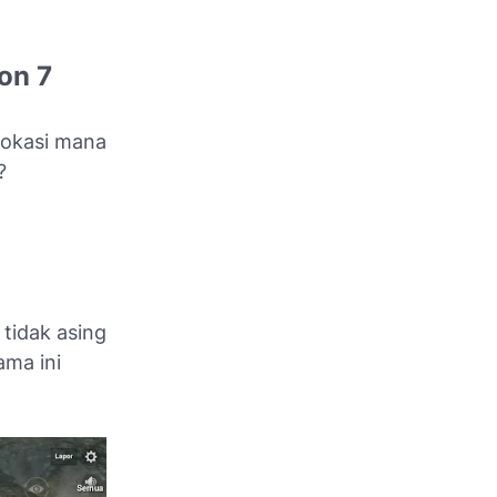
on 7
 lokasi mana
?
 tidak asing
ama ini