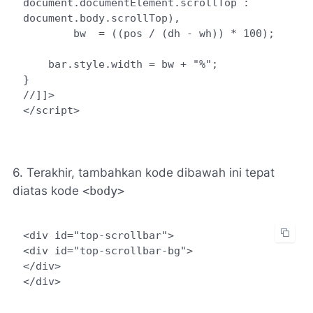
document.documentElement.scrollTop : 
document.body.scrollTop),

        bw  = ((pos / (dh - wh)) * 100);

    bar.style.width = bw + "%";

}

//]]>

</script>
6. Terakhir, tambahkan kode dibawah ini tepat
diatas kode
<body>
<div id="top-scrollbar">

<div id="top-scrollbar-bg">

</div>

</div>