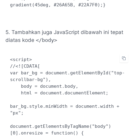
gradient(45deg, #26A65B, #22A7F0);}
5. Tambahkan juga JavaScript dibawah ini tepat
diatas kode
</body>
<script>

//<![CDATA[

var bar_bg = document.getElementById("top-
scrollbar-bg"),

    body = document.body,

    html = document.documentElement;

bar_bg.style.minWidth = document.width + 
"px";

document.getElementsByTagName("body")
[0].onresize = function() {
