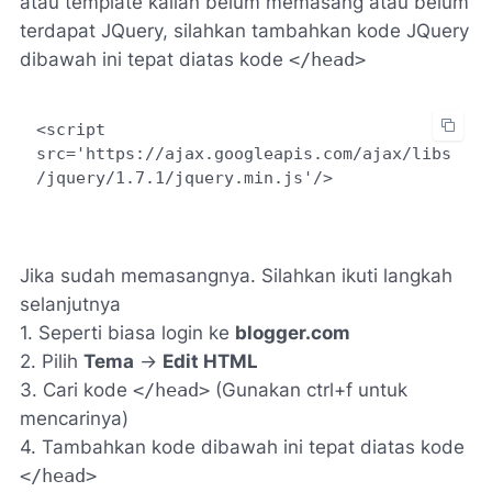
atau template kalian belum memasang atau belum
terdapat JQuery, silahkan tambahkan kode JQuery
dibawah ini tepat diatas kode
</head>
<script 
src='https://ajax.googleapis.com/ajax/libs
/jquery/1.7.1/jquery.min.js'/>
Jika sudah memasangnya. Silahkan ikuti langkah
selanjutnya
1. Seperti biasa login ke
blogger.com
2. Pilih
Tema
->
Edit HTML
3. Cari kode
</head>
(Gunakan ctrl+f untuk
mencarinya)
4. Tambahkan kode dibawah ini tepat diatas kode
</head>