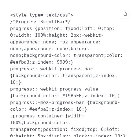
<style type="text/css">

/*Progress ScrollBar*/

progress {position: fixed;left: 0;top: 
0;width: 100%;height: 2px;-webkit-
appearance: none;-moz-appearance: 
none;appearance: none;border: 
none;background-color: transparent;color: 
#eefba3;z-index: 9999;}

progress::-webkit-progress-bar 
{background-color: transparent;z-index: 
10;}

progress::-webkit-progress-value 
{background-color: #19B5FE;z-index: 10;}

progress::-moz-progress-bar {background-
color: #eefba3;z-index: 10;}

.progress-container {width: 
100%;background-color: 
transparent;position: fixed;top: 0;left: 
0;height: 5px;display: block;z-index: 10;}
