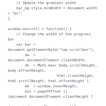
    // Update the gradient width

    bar_bg.style.minWidth = document.width 
+ "px";

}

window.onscroll = function() {

    // Change the width of the progress 
bar

    var bar = 
document.getElementById("top-scrollbar"),

        dw  = 
document.documentElement.clientWidth,

        dh  = Math.max( body.scrollHeight, 
body.offsetHeight, 

                       html.clientHeight, 
html.scrollHeight, html.offsetHeight ),

        wh  = window.innerHeight,

        pos = pageYOffset || 
(document.documentElement.clientHeight ?
