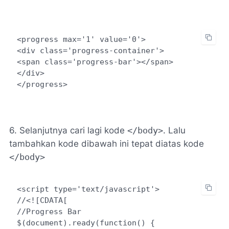
<progress max='1' value='0'>

<div class='progress-container'>

<span class='progress-bar'></span>

</div>

</progress>
6. Selanjutnya cari lagi kode
</body>
. Lalu
tambahkan kode dibawah ini tepat diatas kode
</body>
<script type='text/javascript'>

//<![CDATA[

//Progress Bar

$(document).ready(function() {
