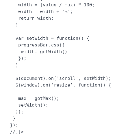
   width = (value / max) * 100;

   width = width + '%';

   return width;

  }

  var setWidth = function() {

   progressBar.css({

    width: getWidth()

   });

  }

  $(document).on('scroll', setWidth);

  $(window).on('resize', function() {

   max = getMax();

   setWidth();

  });

 }

});

//]]>
