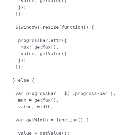
    value: getValue()

   });

  });

  $(window).resize(function() {

   progressBar.attr({

    max: getMax(),

    value: getValue()

   });

  });

 } else {

  var progressBar = $('.progress-bar'),

   max = getMax(),

   value, width;

  var getWidth = function() {

   value = getValue();
