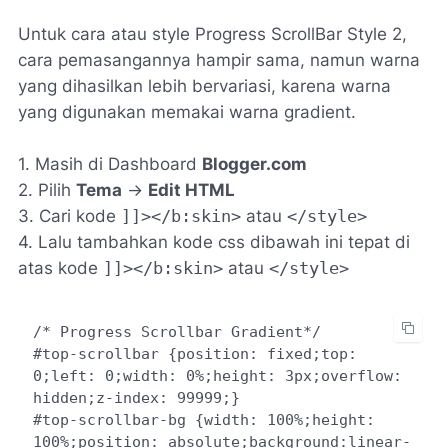
Untuk cara atau style Progress ScrollBar Style 2,
cara pemasangannya hampir sama, namun warna
yang dihasilkan lebih bervariasi, karena warna
yang digunakan memakai warna gradient.
1. Masih di Dashboard
Blogger.com
2. Pilih
Tema
->
Edit HTML
3. Cari kode
]]></b:skin>
atau
</style>
4. Lalu tambahkan kode css dibawah ini tepat di
atas kode
]]></b:skin>
atau
</style>
/* Progress Scrollbar Gradient*/

#top-scrollbar {position: fixed;top: 
0;left: 0;width: 0%;height: 3px;overflow: 
hidden;z-index: 99999;}

#top-scrollbar-bg {width: 100%;height: 
100%;position: absolute;background:linear-