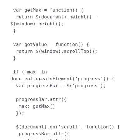
 var getMax = function() {

  return $(document).height() - 
$(window).height();

 }

 var getValue = function() {

  return $(window).scrollTop();

 }

 if ('max' in 
document.createElement('progress')) {

  var progressBar = $('progress');

  progressBar.attr({

   max: getMax()

  });

  $(document).on('scroll', function() {

   progressBar.attr({
