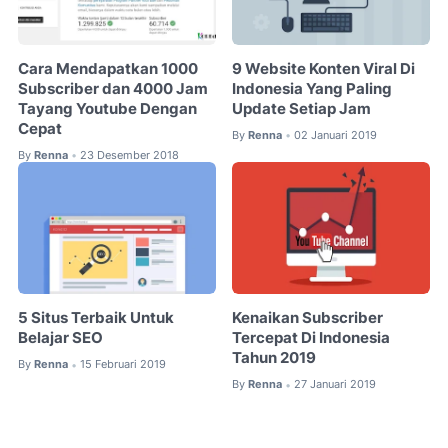
Cara Mendapatkan 1000
9 Website Konten Viral Di
Subscriber dan 4000 Jam
Indonesia Yang Paling
Tayang Youtube Dengan
Update Setiap Jam
Cepat
By
Renna
02 Januari 2019
•
By
Renna
23 Desember 2018
•
5 Situs Terbaik Untuk
Kenaikan Subscriber
Belajar SEO
Tercepat Di Indonesia
Tahun 2019
By
Renna
15 Februari 2019
•
By
Renna
27 Januari 2019
•